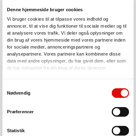
Denne hjemmeside bruger cookies
Vi bruger cookies til at tilpasse vores indhold og
annoncer, til at vise dig funktioner til sociale medier og til
at analysere vores trafik. Vi deler også oplysninger om
din brug af vores hjemmeside med vores partnere inden
for sociale medier, annonceringspartnere og
analysepartnere. Vores partnere kan kombinere disse
data med andre oplysninger, du har givet dem, eller som
de har indsamlet fra din brug af deres tjenester.
3/8"
Washer nozzle - Rotor Nozzle Rambo 3/8"
Samtykkevalg
SLBTRB04
Nødvendig
2.310,00
kr.
Præferencer
Go to product
Statistik