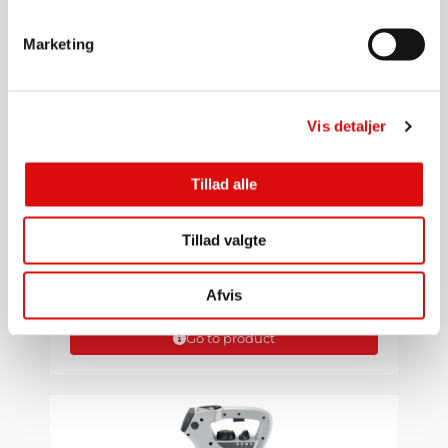
Marketing
Vis detaljer
Tillad alle
1/2"
Press cap steel for flush hose 1/2"
Tillad valgte
SLFE309-08
Afvis
39,00
kr.
Go to product