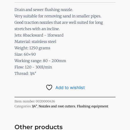
Mini
Grenade
Drain and sewer flushing nozzle.
Nozzle
Very suitable for removing sand in smaller pipes.
3/4"
Good traction nozzles that are well suited for long
quantity
stretches with an incline.
Jets: 8backward - 1forward
Material: stainless steel
Weight: 1250 grams
Size: 60×90
Working range: 80 - 200mm
Flow: 120 - 300l/min
Thread: 3/4″
Add to wishlist
Item number
0020000436
Categories
3/4"
,
Nozzles and root cutters
,
Flushing equipment
Other products