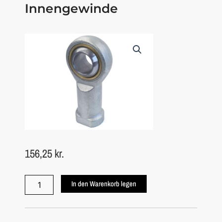
Innengewinde
156,25
kr.
Drehöse/Schwenkkopf
In den Warenkorb legen
12mm
wartungsfrei,
regulär
Intern