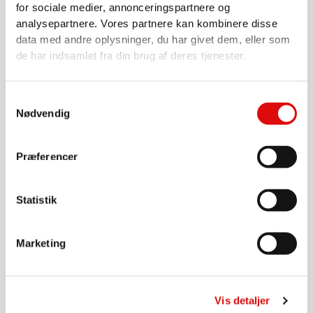
0020000612
for sociale medier, annonceringspartnere og
analysepartnere. Vores partnere kan kombinere disse
10,00
kr.
data med andre oplysninger, du har givet dem, eller som
de har indsamlet fra din brug af deres tjenester.
Weiter zum Produkt
Samtykkevalg
Nødvendig
Præferencer
Statistik
Marketing
VERSCHIEDENE
Zugbolzen / Niet für Kat.3 32x125mm
0020000486
Vis detaljer