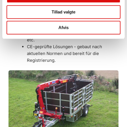
Versorgungsunternehmen - flexible
Tillad valgte
Multitrucks für Ausrüstung, Ausrüstung
und Abfallmanagement.
Möglichkeit des Ausbaus mit Kran, Kipper,
Afvis
Laubsauger, Ladeboxen, Werkzeughaltern,
etc.
CE-geprüfte Lösungen - gebaut nach
aktuellen Normen und bereit für die
Registrierung.