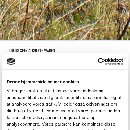
SOLUS SPEZIALISIERTE WAGEN
FÜR DIEJENIGEN, DIE MEHR VON IHRER
MASCHINE VERLANGEN
SOLUS Spezialanhänger sind für anspruchsvolle
Aufgaben im Baugewerbe, in der Grünpflege und
Denne hjemmeside bruger cookies
der technischen Wartung konzipiert - wo
Vi bruger cookies til at tilpasse vores indhold og
Flexibilität, Robustheit und Funktionalität Hand in
annoncer, til at vise dig funktioner til sociale medier og til
Hand gehen. Ob Sie an Grabenrändern, auf
at analysere vores trafik. Vi deler også oplysninger om
Baustellen oder in Parks arbeiten, unsere
din brug af vores hjemmeside med vores partnere inden
Spezialfahrzeuge liefern eine zuverlässige und
for sociale medier, annonceringspartnere og
maßgeschneiderte Lösung, die Bestand hat - Tag
analysepartnere. Vores partnere kan kombinere disse
für Tag.