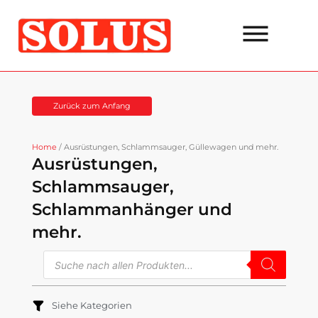
Zum
Inhalt
springen
Zurück zum Anfang
Home
/ Ausrüstungen, Schlammsauger, Güllewagen und mehr.
Ausrüstungen,
Schlammsauger,
Schlammanhänger und
mehr.
Suche
nach
Produkten
Siehe Kategorien