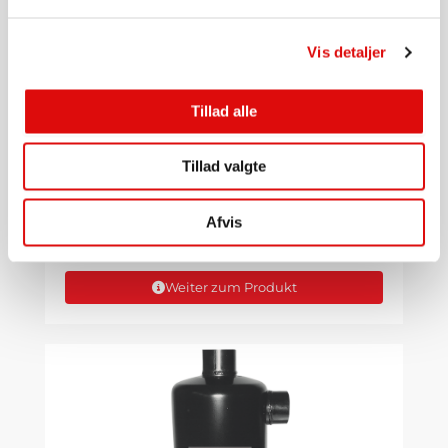
Vis detaljer
Tillad alle
AUSRÜSTUNGEN, SCHLAMMSAUGER,
Tillad valgte
SCHLAMMANHÄNGER UND MEHR.
Handgriff für MZ-Ventil 3500mm
0020000645
Afvis
561,00
kr.
Weiter zum Produkt