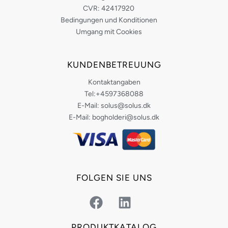
CVR: 42417920
Bedingungen und Konditionen
Umgang mit Cookies
KUNDENBETREUUNG
Kontaktangaben
Tel:+4597368088
E-Mail: solus@solus.dk
E-Mail: bogholderi@solus.dk
FOLGEN SIE UNS
F
L
a
i
c
n
PRODUKTKATALOG