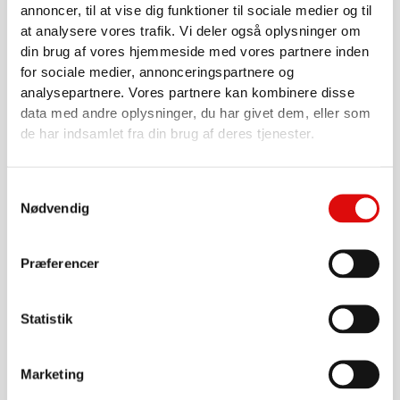
annoncer, til at vise dig funktioner til sociale medier og til
at analysere vores trafik. Vi deler også oplysninger om
din brug af vores hjemmeside med vores partnere inden
for sociale medier, annonceringspartnere og
analysepartnere. Vores partnere kan kombinere disse
data med andre oplysninger, du har givet dem, eller som
de har indsamlet fra din brug af deres tjenester.
AUSRÜSTUNGEN, SCHLAMMSAUGER,
SCHLAMMANHÄNGER UND MEHR.
Handgriff für MZ-Ventil 2500mm
Samtykkevalg
0020000646
Nødvendig
534,00
kr.
Præferencer
Weiter zum Produkt
Statistik
Marketing