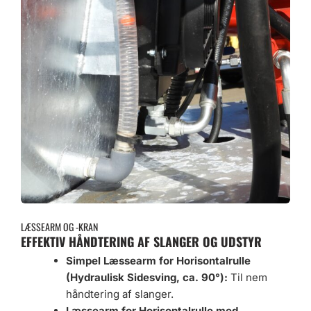
LÆSSEARM OG -KRAN
EFFEKTIV HÅNDTERING AF SLANGER OG UDSTYR
Simpel Læssearm for Horisontalrulle
(Hydraulisk Sidesving, ca. 90°):
Til nem
håndtering af slanger.
Læssearm for Horisontalrulle med