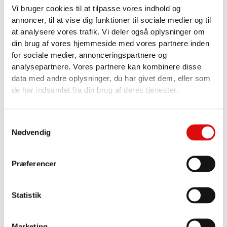
helgalvaniserede konstruktion sikrer lang levetid og
Vi bruger cookies til at tilpasse vores indhold og
beskyttelse mod korrosion. Tanken har en diameter
annoncer, til at vise dig funktioner til sociale medier og til
fra Ø 1570 til 1900 mm, og den er udstyret med
at analysere vores trafik. Vi deler også oplysninger om
slangehylder på begge sider samt mulighed for at
din brug af vores hjemmeside med vores partnere inden
montere galvaniserede trådkurve og værktøjsskabe
for sociale medier, annonceringspartnere og
til opbevaring af udstyr. Bagtil er CST-serien
analysepartnere. Vores partnere kan kombinere disse
forsynet med en tophængt hydraulisk bagluge, der
data med andre oplysninger, du har givet dem, eller som
åbnes og lukkes via hydraulik og er udført med
de har indsamlet fra din brug af deres tjenester.
hydraulisk tilspænding for vandtæt og sikker
lukning. Der kan også tilføjes en spildbakke og
aflæsningsventiler for ekstra sikkerhed.
Samtykkevalg
Nødvendig
Præferencer
Statistik
Marketing