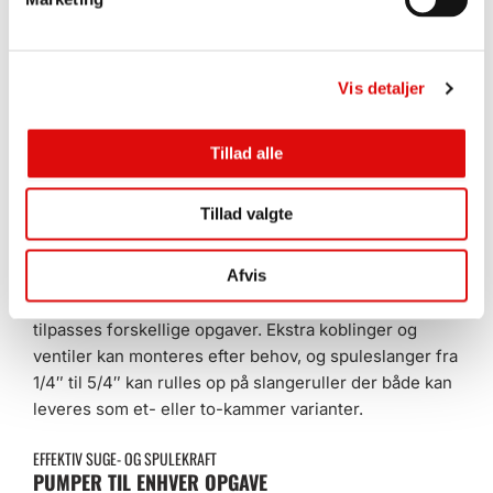
Vis detaljer
Tillad alle
FLEKSIBEL FUNKTION
FRA SLAMSUGER TIL SPULER PÅ SIMPEL VIS
Tillad valgte
SOLUS CST er en slamsuger og højtryksspuler i en
maksine. Den kan nemt konverteres til udelukkende at
Afvis
bruges som spuler ved at anvende optionelle
omskiftsventiler. Maskinen er ekstremt alsidig og kan
tilpasses forskellige opgaver. Ekstra koblinger og
ventiler kan monteres efter behov, og spuleslanger fra
1/4″ til 5/4″ kan rulles op på slangeruller der både kan
leveres som et- eller to-kammer varianter.
EFFEKTIV SUGE- OG SPULEKRAFT
PUMPER TIL ENHVER OPGAVE