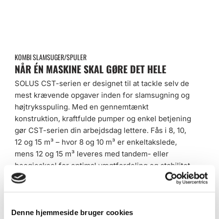
KOMBI SLAMSUGER/SPULER
NÅR ÉN MASKINE SKAL GØRE DET HELE
SOLUS CST-serien er designet til at tackle selv de
mest krævende opgaver inden for slamsugning og
højtryksspuling. Med en gennemtænkt
konstruktion, kraftfulde pumper og enkel betjening
gør CST-serien din arbejdsdag lettere. Fås i 8, 10,
12 og 15 m³ – hvor 8 og 10 m³ er enkeltakslede,
mens 12 og 15 m³ leveres med tandem- eller
boogieaksel for optimal vægtfordeling og stabilitet.
EN SOLID KERNE
HOLDBAR GRUNDMASKINE
SOLUS CST er bygget til at vare. Den robuste,
Denne hjemmeside bruger cookies