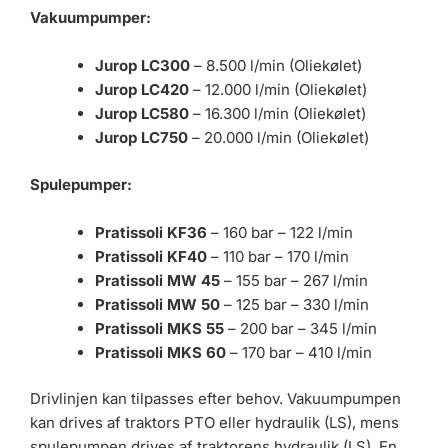
Vakuumpumper:
Jurop LC300
– 8.500 l/min (Oliekølet)
Jurop LC420
– 12.000 l/min (Oliekølet)
Jurop LC580
– 16.300 l/min (Oliekølet)
Jurop LC750
– 20.000 l/min (Oliekølet)
Spulepumper:
Pratissoli KF36
– 160 bar – 122 l/min
Pratissoli KF40
– 110 bar – 170 l/min
Pratissoli MW 45
– 155 bar – 267 l/min
Pratissoli MW 50
– 125 bar – 330 l/min
Pratissoli MKS 55
– 200 bar – 345 l/min
Pratissoli MKS 60
– 170 bar – 410 l/min
Drivlinjen kan tilpasses efter behov. Vakuumpumpen
kan drives af traktors PTO eller hydraulik (LS), mens
spulepumpen drives af traktorens hydraulik (LS). En