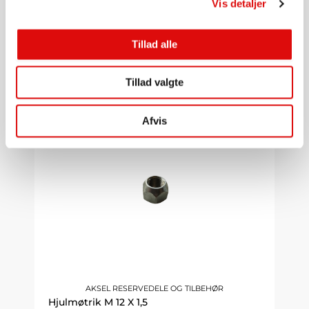
Vis detaljer
AKSEL RESERVEDELE OG TILBEHØR
Bremsecylinder Ø25 med indvendig trækfjerder
SLSRBR25
Tillad alle
610,00
kr.
Tillad valgte
Gå til produkt
Afvis
AKSEL RESERVEDELE OG TILBEHØR
Hjulmøtrik M 12 X 1,5