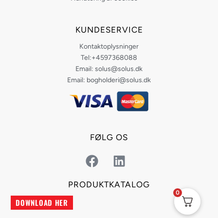
KUNDESERVICE
Kontaktoplysninger
Tel:+4597368088
Email: solus@solus.dk
Email: bogholderi@solus.dk
FØLG OS
F
L
a
i
c
n
PRODUKTKATALOG
e
k
0
DOWNLOAD HER
b
e
o
d