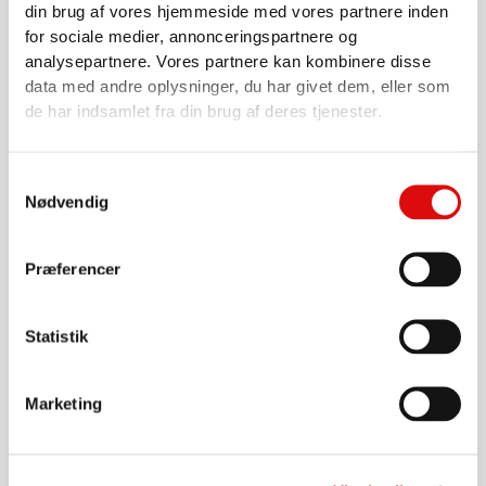
din brug af vores hjemmeside med vores partnere inden
for sociale medier, annonceringspartnere og
AKSEL RESERVEDELE OG TILBEHØR
analysepartnere. Vores partnere kan kombinere disse
Bremsecylinder ø20 med indvendig trækfjeder
data med andre oplysninger, du har givet dem, eller som
SLSRBR20
de har indsamlet fra din brug af deres tjenester.
450,00
kr.
Gå til produkt
Samtykkevalg
Nødvendig
Præferencer
Statistik
Marketing