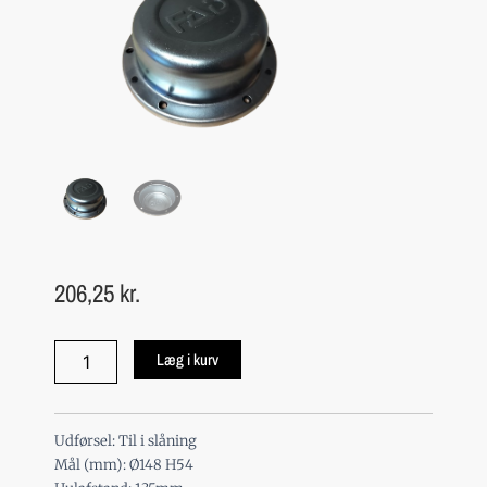
206,25
kr.
Navkapsel
Læg i kurv
148mm
antal
Udførsel: Til i slåning
Mål (mm): Ø148 H54