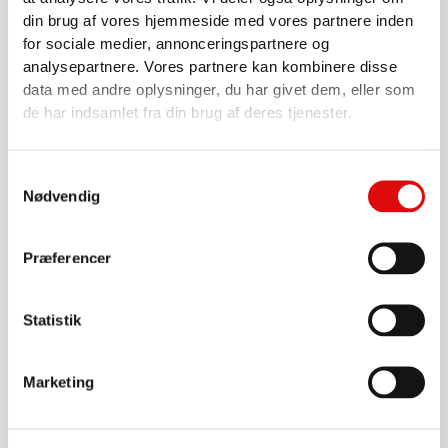
din brug af vores hjemmeside med vores partnere inden
FRA 0 TIL 15"
for sociale medier, annonceringspartnere og
Hjul komplet 10.0/80x12/10
analysepartnere. Vores partnere kan kombinere disse
SL8638
data med andre oplysninger, du har givet dem, eller som
de har indsamlet fra din brug af deres tjenester.
1.825,00
kr.
Gå til produkt
Samtykkevalg
Nødvendig
Præferencer
Statistik
Marketing
AKSLER