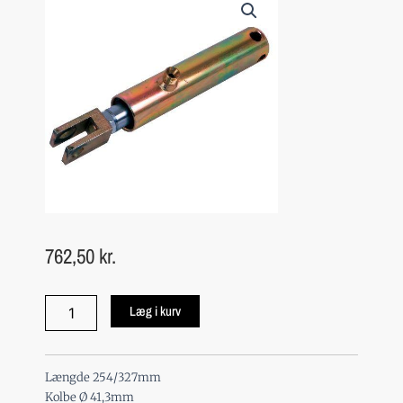
762,50
kr.
Bremsecylinder
Læg i kurv
Ø25
med
indvendig
trækfjerder
Længde 254/327mm
antal
Kolbe Ø 41,3mm