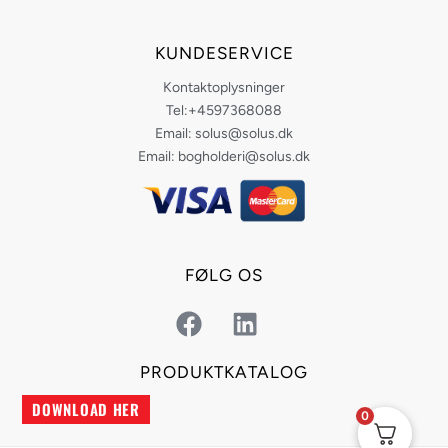
KUNDESERVICE
Kontaktoplysninger
Tel:+4597368088
Email: solus@solus.dk
Email: bogholderi@solus.dk
FØLG OS
F
L
a
i
c
n
PRODUKTKATALOG
e
k
DOWNLOAD HER
b
e
0
o
d