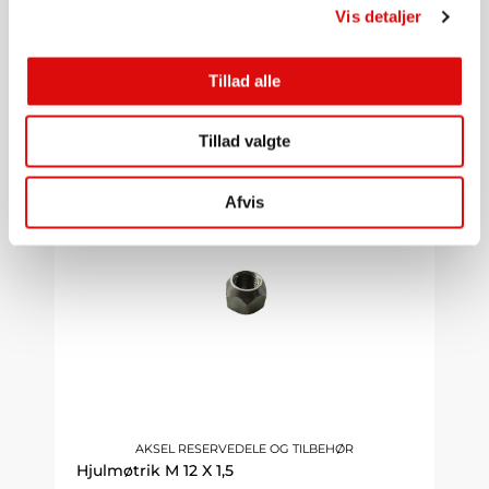
Vis detaljer
Nav med akselende Q 55x220 MM 6 / M 18 - 160 - 205 BELASTNING:2000 KG V / 25 KM / T
SL7052B
Tillad alle
1.650,00
kr.
Gå til produkt
Tillad valgte
Afvis
AKSEL RESERVEDELE OG TILBEHØR
Hjulmøtrik M 12 X 1,5