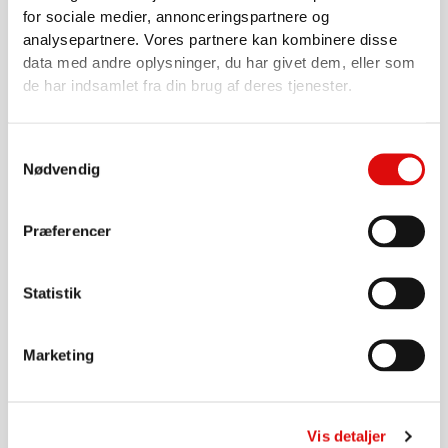
for sociale medier, annonceringspartnere og
PUMPER
Jurop LC420M Pakningssæt
analysepartnere. Vores partnere kan kombinere disse
SL189207X0B0
data med andre oplysninger, du har givet dem, eller som
de har indsamlet fra din brug af deres tjenester.
1.082,00
kr.
Gå til produkt
Samtykkevalg
Nødvendig
Præferencer
Statistik
Marketing
PUMPER
Vis detaljer
Jurop LC750 lamel