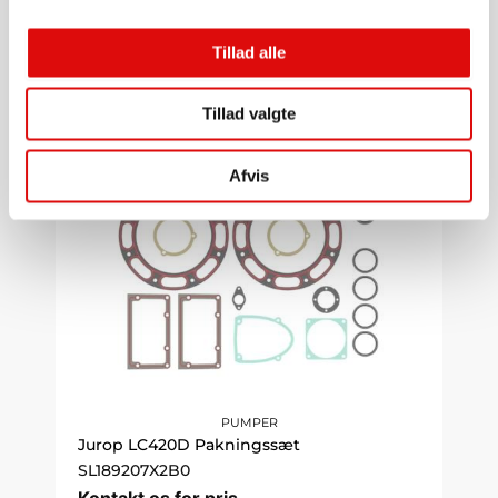
SL16016003E0
Kontakt os for pris
Tillad alle
Gå til produkt
Tillad valgte
Afvis
PUMPER
Jurop LC420D Pakningssæt
SL189207X2B0
Kontakt os for pris