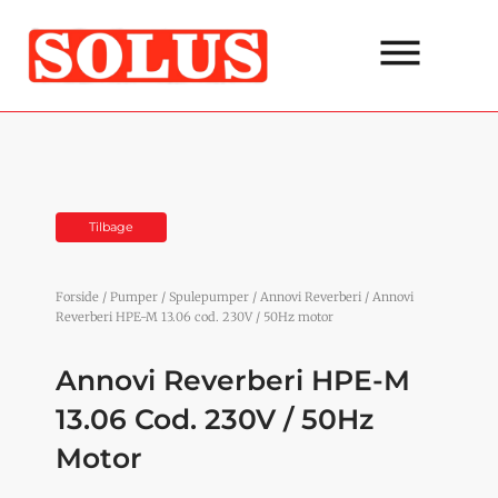
Gå
til
indholdet
Tilbage
Forside
/
Pumper
/
Spulepumper
/
Annovi Reverberi
/ Annovi
Reverberi HPE-M 13.06 cod. 230V / 50Hz motor
Annovi Reverberi HPE-M
13.06 Cod. 230V / 50Hz
Motor