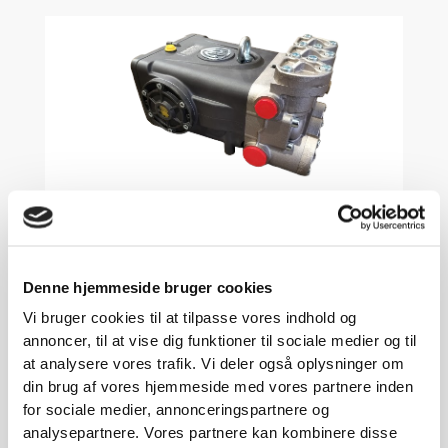
ANNOVI REVERBERI
Annovi Reverberi RTD 75.80 S cod.
Denne hjemmeside bruger cookies
SL29385
Vi bruger cookies til at tilpasse vores indhold og
13.940,00
kr.
annoncer, til at vise dig funktioner til sociale medier og til
at analysere vores trafik. Vi deler også oplysninger om
Gå til produkt
din brug af vores hjemmeside med vores partnere inden
for sociale medier, annonceringspartnere og
analysepartnere. Vores partnere kan kombinere disse