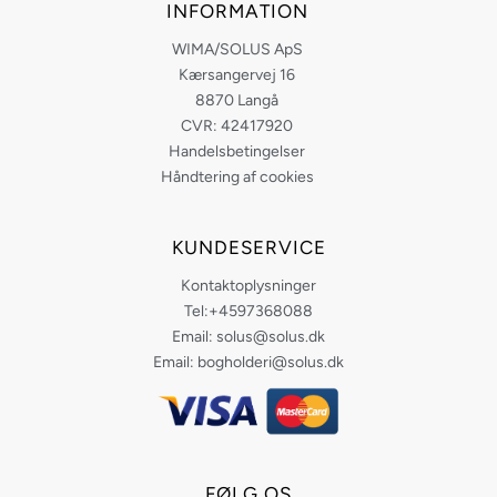
INFORMATION
WIMA/SOLUS ApS
Kærsangervej 16
8870 Langå
CVR: 42417920
Handelsbetingelser
Håndtering af cookies
KUNDESERVICE
Kontaktoplysninger
Tel:+4597368088
Email: solus@solus.dk
Email: bogholderi@solus.dk
FØLG OS