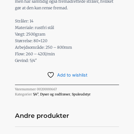
men har samtidig også fremadrettede stråler, hvilket
gør at den kan rense fremad.
Stråler: 14
Materiale: rustfri stål
Vægt: 2500gram
Størrelse: 80×120
Arbejdsområde: 250 – 800mm
Flow: 260 – 420l/min
Gevind: 5/4″
Add to wishlist
Varenummer
0020000667
Kategorier
5/4"
,
Dyser og rodfræser
,
Spuleudstyr
Andre produkter