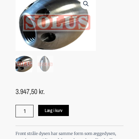
3.947,50
kr.
Spuledyse
Læg i kurv
-
Frontstråle
Dyse
5/4"
Front stråle dysen har samme form som æggedysen,
antal