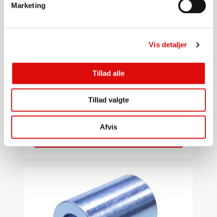
Marketing
Vis detaljer
Tillad alle
1/2"
Pressekobling stål med udv. gevind 1/2"
Tillad valgte
SLFT3090808M
84,00
kr.
Afvis
Gå til produkt