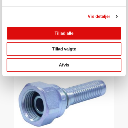
Vis detaljer
1/2"
Spuledyse - Twister Dyse 1/2"
Tillad alle
SLBTT05
1.100,00
kr.
Tillad valgte
Gå til produkt
Afvis