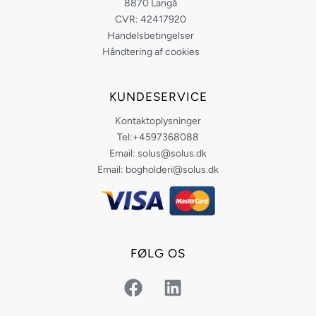
8870 Langå
CVR: 42417920
Handelsbetingelser
Håndtering af cookies
KUNDESERVICE
Kontaktoplysninger
Tel:+4597368088
Email: solus@solus.dk
Email: bogholderi@solus.dk
FØLG OS
F
L
a
i
c
n