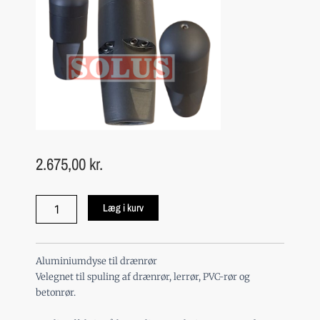
2.675,00
kr.
Spuledyse
Læg i kurv
-
ALU
3/4"
antal
Aluminiumdyse til drænrør
Velegnet til spuling af drænrør, lerrør, PVC-rør og
betonrør.