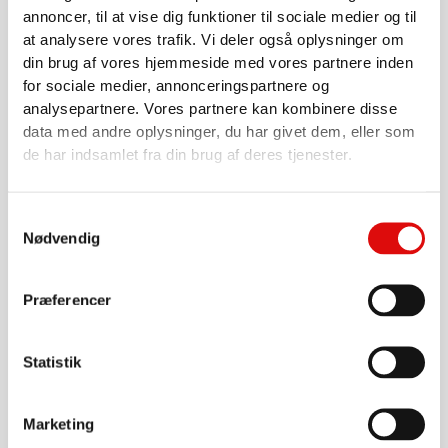
annoncer, til at vise dig funktioner til sociale medier og til
at analysere vores trafik. Vi deler også oplysninger om
din brug af vores hjemmeside med vores partnere inden
for sociale medier, annonceringspartnere og
analysepartnere. Vores partnere kan kombinere disse
1"
data med andre oplysninger, du har givet dem, eller som
Spuledyse - Twister Dyse 1"
de har indsamlet fra din brug af deres tjenester.
SLBTT06
3.100,00
kr.
Samtykkevalg
Nødvendig
Gå til produkt
Præferencer
Statistik
Marketing