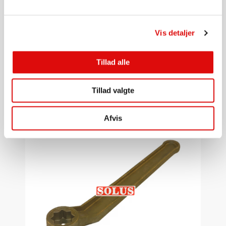
Vis detaljer
UDSTYR, SLAMSUGER, GYLLEVOGNE MM.
Butterflyventil / lukkeventil manuel 4" DN100
Tillad alle
0020000802
1.940,00
kr.
Tillad valgte
Gå til produkt
Afvis