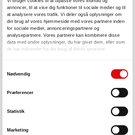
Vi bruger cookies til at tilpasse vores indhold og
annoncer, til at vise dig funktioner til sociale medier og til
at analysere vores trafik. Vi deler også oplysninger om
din brug af vores hjemmeside med vores partnere inden
for sociale medier, annonceringspartnere og
analysepartnere. Vores partnere kan kombinere disse
UDSTYR, SLAMSUGER, GYLLEVOGNE MM.
data med andre oplysninger, du har givet dem, eller som
3" Flange til gyllekanon / vandkanon
de har indsamlet fra din brug af deres tjenester.
0020000809
381,00
kr.
Samtykkevalg
Nødvendig
Gå til produkt
Præferencer
Statistik
Marketing