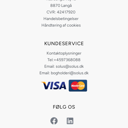
8870 Langå
CVR: 42417920
Handelsbetingelser
Håndtering af cookies
KUNDESERVICE
Kontaktoplysninger
Tel:+4597368088
Email: solus@solus.dk
Email: bogholderi@solus.dk
FØLG OS
F
L
a
i