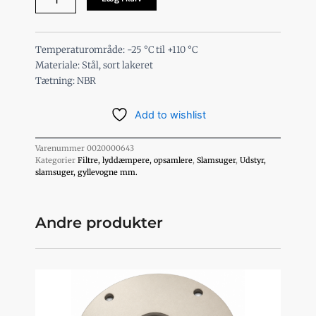
/
Lyddæmper
4600l/min
antal
Temperaturområde: -25 °C til +110 °C
Materiale: Stål, sort lakeret
Tætning: NBR
Add to wishlist
Varenummer
0020000643
Kategorier
Filtre, lyddæmpere, opsamlere
,
Slamsuger
,
Udstyr,
slamsuger, gyllevogne mm.
Andre produkter