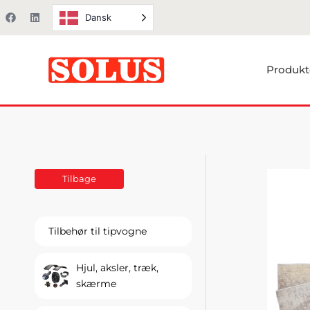
Gå
F
L
Dansk
a
i
til
c
n
e
k
indholdet
b
e
o
d
Produkt
o
i
k
n
Tilbage
Tilbehør til tipvogne
Hjul, aksler, træk,
skærme