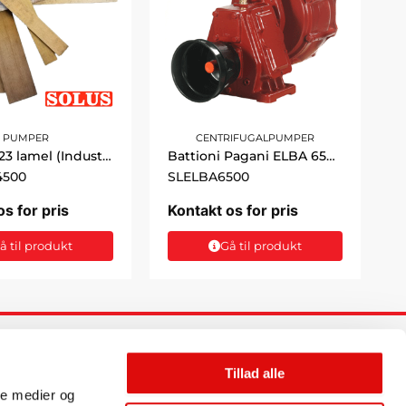
PUMPER
CENTRIFUGALPUMPER
Jurop PN23 lamel (Industri)
Battioni Pagani ELBA 6500
4500
SLELBA6500
os for pris
Kontakt os for pris
å til produkt
Gå til produkt
FØLG OS
Tillad alle
F
L
ale medier og