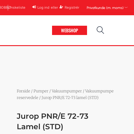
68088
Ønskeliste
Log ind
eller
Registrér
Privatkunde (m. moms) ﹀
WEBSHOP
Forside
/
Pumper
/
Vakuumpumper
/
Vakuumpumpe
reservedele
/ Jurop PNR/E 72-73 lamel (STD)
Jurop PNR/E 72-73
Lamel (STD)