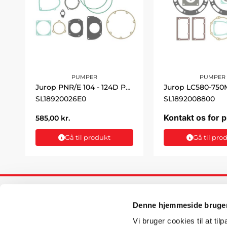
PUMPER
PUMPER
Jurop PNR/E 104 - 124D Pakningssæt
SL18920026E0
SL1892008800
Kontakt os for p
585,00
kr.
Gå til produkt
Gå til pro
INFORM
Denne hjemmeside bruger
WIMA/SOLU
Vi bruger cookies til at til