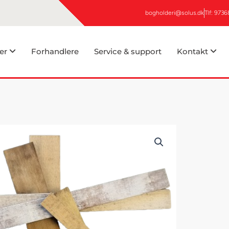
bogholderi@solus.dk
Tlf: 973
er
Forhandlere
Service & support
Kontakt