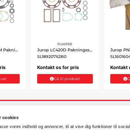
PUMPER
Jurop LC580-750M Pakningssæt
Jurop LC420D Pakningssæt
SL189207X2B0
SL160160
ris
Kontakt os for pris
Kontakt 
dukt
Gå til produkt
G
ATION
KUNDESERVICE
 cookies
S ApS
Kontaktoplysninger
passe vores indhold og annoncer, til at vise dig funktioner til soci