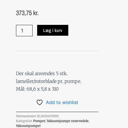
373,75
kr.
Jurop
Læg i kurv
PNR/E
72-
73
lamel
(STD)
antal
Der skal anvendes 5 stk.
lameller/rotorblade pr. pumpe.
Mål: 68,6 x 5,8 x 310
Add to wishlist
Varenummer
SL1601605300
Kategorier
Pumper
,
Vakuumpumpe reservedele
,
Vakuumpumper