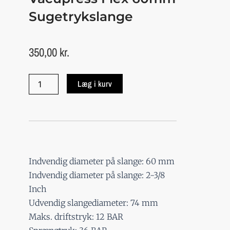
Sugetrykslange
350,00
kr.
Continental
Læg i kurv
-
Vacupress
Flex
60mm
sugetrykslange
antal
Indvendig diameter på slange: 60 mm
Indvendig diameter på slange: 2-3/8
Inch
Udvendig slangediameter: 74 mm
Maks. driftstryk: 12 BAR