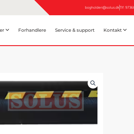
bogholderi@solus.dk
Tlf: 973
er
Forhandlere
Service & support
Kontakt