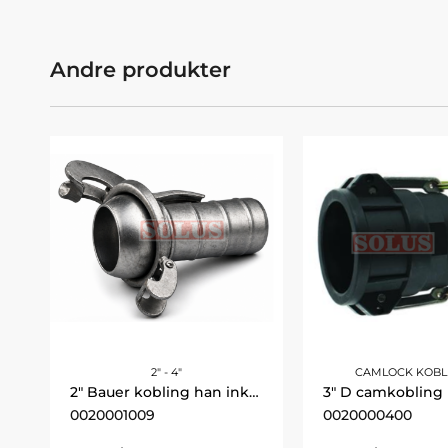
Andre produkter
2" - 4"
CAMLOCK KOBL
2" Bauer kobling han inkl. lukkebeslag, slangeende ø50 DN 50
0020001009
0020000400