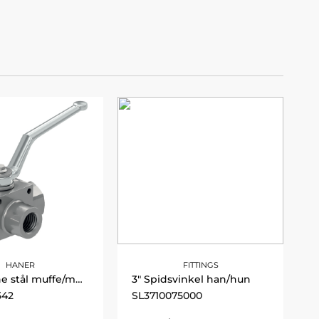
HANER
FITTINGS
Kuglehane stål muffe/muffe/muffe BSP 1-1/2"
3" Spidsvinkel han/hun
542
SL3710075000