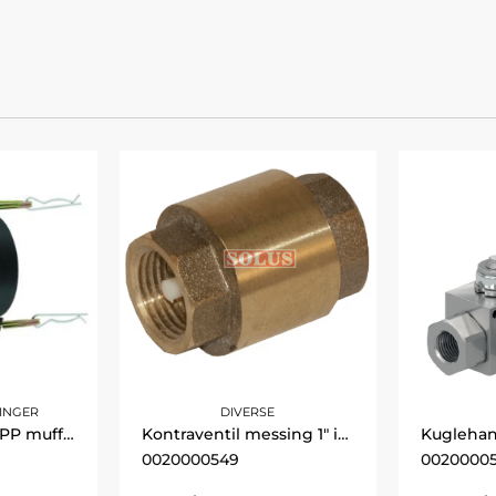
INGER
DIVERSE
3" D camkobling PP muffe hun Camlock
Kontraventil messing 1" indv. RG
0020000549
0020000