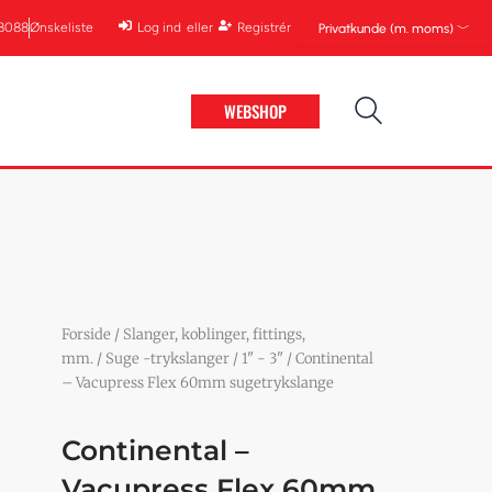
68088
Ønskeliste
Log ind
eller
Registrér
Privatkunde (m. moms) ﹀
WEBSHOP
Forside
/
Slanger, koblinger, fittings,
mm.
/
Suge -trykslanger
/
1" - 3"
/ Continental
– Vacupress Flex 60mm sugetrykslange
Continental –
Vacupress Flex 60mm