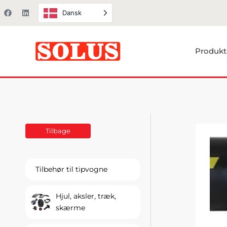
Gå
F
L
Dansk
a
i
til
c
n
e
k
indholdet
b
e
o
d
Produkt
o
i
k
n
Tilbage
Tilbehør til tipvogne
Hjul, aksler, træk,
skærme