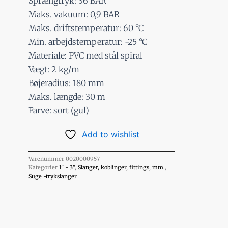
Sprængtryk: 36 BAR
Maks. vakuum: 0,9 BAR
Maks. driftstemperatur: 60 °C
Min. arbejdstemperatur: -25 °C
Materiale: PVC med stål spiral
Vægt: 2 kg/m
Bøjeradius: 180 mm
Maks. længde: 30 m
Farve: sort (gul)
Add to wishlist
Varenummer
0020000957
Kategorier
1" - 3"
,
Slanger, koblinger, fittings, mm.
,
Suge -trykslanger