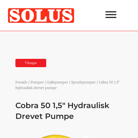
Gå
til
indholdet
Tilbage
Forside
/
Pumper
/
Gyllepumper
/
Spredepumper
/ Cobra 50 1,5″
hydraulisk drevet pumpe
Cobra 50 1,5″ Hydraulisk
Drevet Pumpe