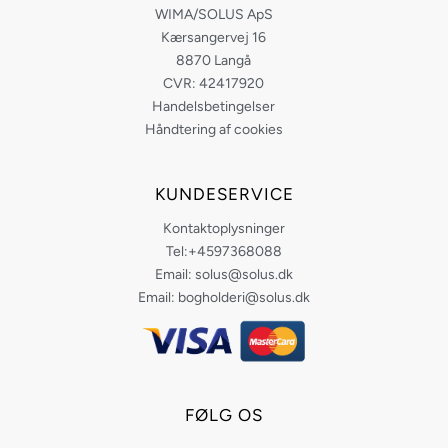
WIMA/SOLUS ApS
Kærsangervej 16
8870 Langå
CVR: 42417920
Handelsbetingelser
Håndtering af cookies
KUNDESERVICE
Kontaktoplysninger
Tel:+4597368088
Email: solus@solus.dk
Email: bogholderi@solus.dk
FØLG OS