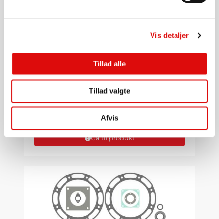
Vis detaljer
Tillad alle
PUMPER
Tillad valgte
Jurop LC750 lamel
SL16016003E0
Afvis
Kontakt os for pris
Gå til produkt