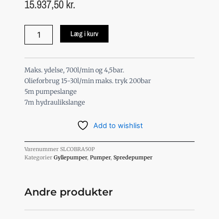
15.937,50
kr.
Cobra
Læg i kurv
50
1,5"
hydraulisk
drevet
Maks. ydelse, 700l/min og 4,5bar.
pumpe
Olieforbrug 15-30l/min maks. tryk 200bar
antal
5m pumpeslange
7m hydraulikslange
Add to wishlist
Varenummer
SLCOBRA50P
Kategorier
Gyllepumper
,
Pumper
,
Spredepumper
Andre produkter