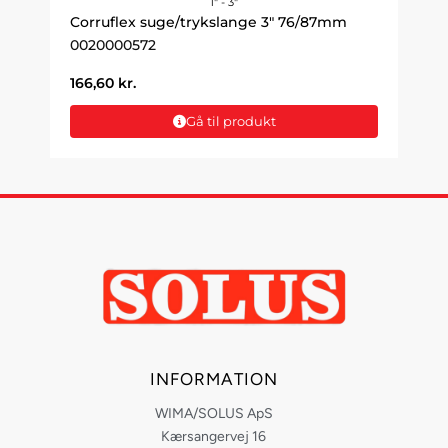
1" - 3"
Corruflex suge/trykslange 3" 76/87mm
0020000572
166,60
kr.
Gå til produkt
INFORMATION
WIMA/SOLUS ApS
Kærsangervej 16