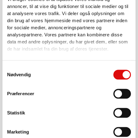
annoncer, til at vise dig funktioner til sociale medier og til
at analysere vores trafik. Vi deler også oplysninger om
din brug af vores hjemmeside med vores partnere inden
for sociale medier, annonceringspartnere og
4" - 6"
analysepartnere. Vores partnere kan kombinere disse
Corruflex suge/trykslange 4" 102x116mm
data med andre oplysninger, du har givet dem, eller som
0020000783
de har indsamlet fra din brug af deres tjenester.
261,00
kr.
Samtykkevalg
Gå til produkt
Nødvendig
Præferencer
Statistik
Marketing