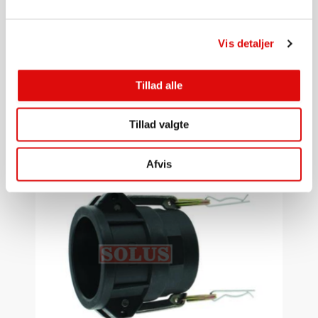
Vis detaljer
1" - 3"
Continental - Vacupress Flex 60mm sugetrykslange
0020000957
Tillad alle
280,00
kr.
Tillad valgte
Gå til produkt
Afvis