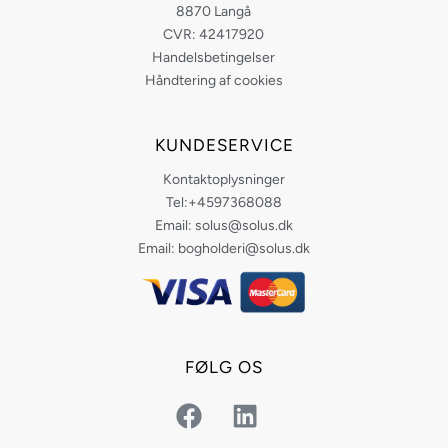
8870 Langå
CVR: 42417920
Handelsbetingelser
Håndtering af cookies
KUNDESERVICE
Kontaktoplysninger
Tel:+4597368088
Email: solus@solus.dk
Email: bogholderi@solus.dk
FØLG OS
F
L
a
i