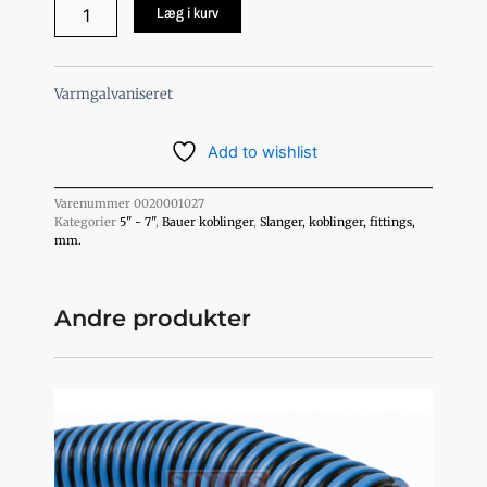
6"
Læg i kurv
Bauer
sugekurv
/
sugesi
Varmgalvaniseret
han
inkl.
Add to wishlist
lukkebeslag
antal
Varenummer
0020001027
Kategorier
5" - 7"
,
Bauer koblinger
,
Slanger, koblinger, fittings,
mm.
Andre produkter