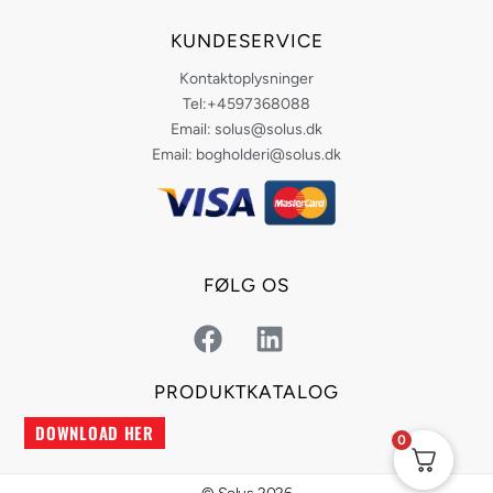
KUNDESERVICE
Kontaktoplysninger
Tel:+4597368088
Email: solus@solus.dk
Email: bogholderi@solus.dk
FØLG OS
F
L
a
i
c
n
PRODUKTKATALOG
e
k
DOWNLOAD HER
b
e
0
o
d