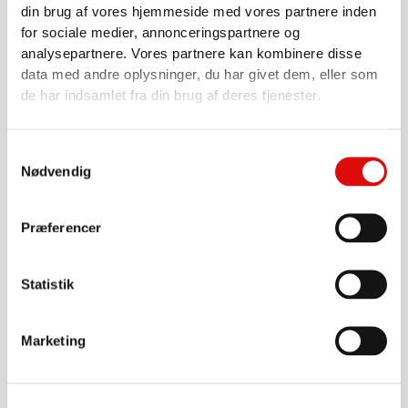
din brug af vores hjemmeside med vores partnere inden
for sociale medier, annonceringspartnere og
analysepartnere. Vores partnere kan kombinere disse
data med andre oplysninger, du har givet dem, eller som
SLANGER, KOBLINGER, FITTINGS, MM.
TW kobling - adapter / overgang 4" til 3" VK80 x MK100
de har indsamlet fra din brug af deres tjenester.
0020000959
1.687,00
kr.
Samtykkevalg
Nødvendig
Gå til produkt
Præferencer
Statistik
Marketing