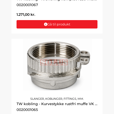
0020001067
1.271,00
kr.
Gå til produkt
SLANGER, KOBLINGER, FITTINGS, MM.
TW kobling - Kurvestykke rustfri muffe VK 2" DN50
0020001065