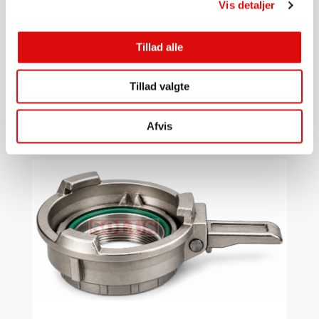
Vis detaljer
SLANGER, KOBLINGER, FITTINGS, MM.
Tillad alle
TW kobling - Kronering komplet rustfri muffe 2" DN50
0020000350
Tillad valgte
293,00
kr.
Gå til produkt
Afvis