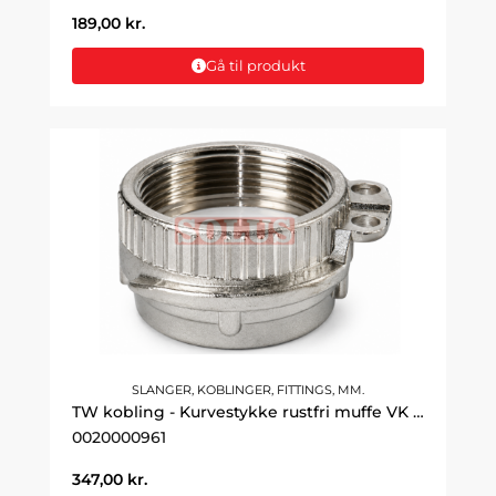
189,00
kr.
Gå til produkt
SLANGER, KOBLINGER, FITTINGS, MM.
TW kobling - Kurvestykke rustfri muffe VK 3" DN80
0020000961
347,00
kr.