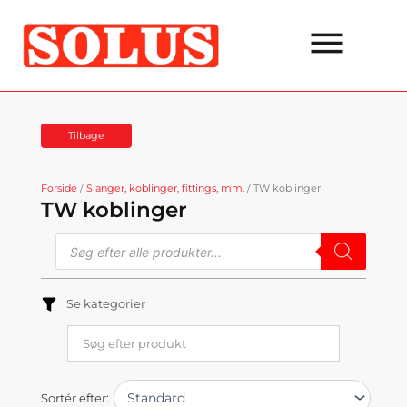
Gå
til
indholdet
Tilbage
Forside
/
Slanger, koblinger, fittings, mm.
/ TW koblinger
TW koblinger
Products
search
Se kategorier
Sortér efter: