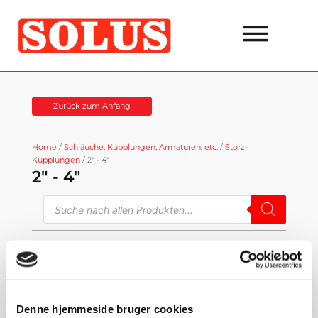
Zum
Inhalt
springen
Zurück zum Anfang
Home
/
Schläuche, Kupplungen, Armaturen, etc.
/
Storz-
Kupplungen
/ 2" - 4"
2" - 4"
Suche
nach
Produkten
Siehe Kategorien
Denne hjemmeside bruger cookies