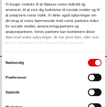
Sortieren nach:
Vi bruger cookies til at tilpasse vores indhold og
annoncer, til at vise dig funktioner til sociale medier og til
Sortierrichtung:
at analysere vores trafik. Vi deler også oplysninger om
din brug af vores hjemmeside med vores partnere inden
for sociale medier, annonceringspartnere og
Keine Produkte gefunden. Bitte schauen
analysepartnere. Vores partnere kan kombinere disse
Sie später wieder vorbei
data med andre oplysninger, du har givet dem, eller som
de har indsamlet fra din brug af deres tjenester.
Samtykkevalg
Nødvendig
Præferencer
Statistik
INFORMATIONEN
Marketing